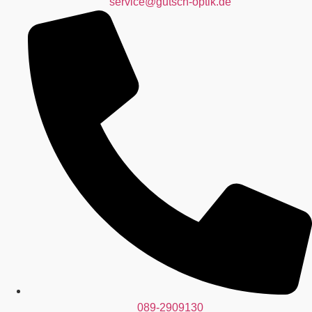
service@gutsch-optik.de
089-2909130